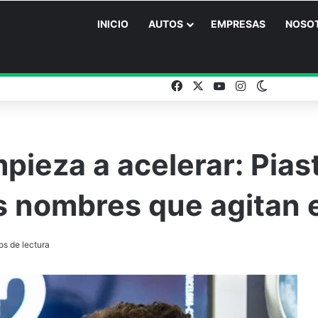
INICIO
AUTOS
EMPRESAS
NOSO
Facebook
X
YouTube
Instagram
Switch sk
pieza a acelerar: Piast
s nombres que agitan 
s de lectura