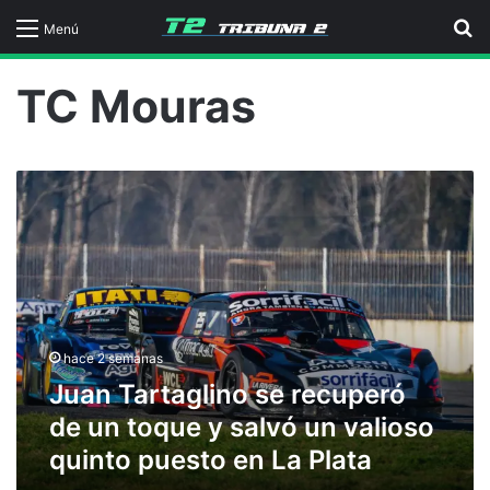
B
Menú
TC Mouras
J
u
a
n
T
a
r
t
hace 2 semanas
a
Juan Tartaglino se recuperó
g
l
de un toque y salvó un valioso
i
quinto puesto en La Plata
n
o