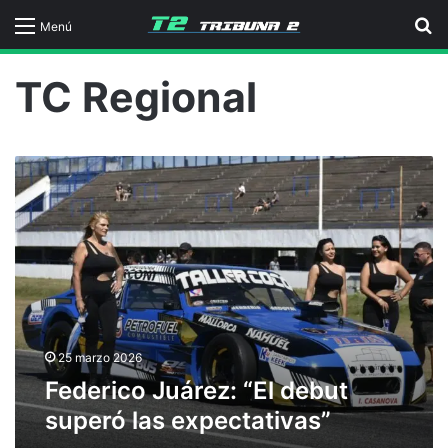
B
Menú
TC Regional
F
e
d
e
r
i
c
o
J
u
25 marzo 2026
á
Federico Juárez: “El debut
r
superó las expectativas”
e
z