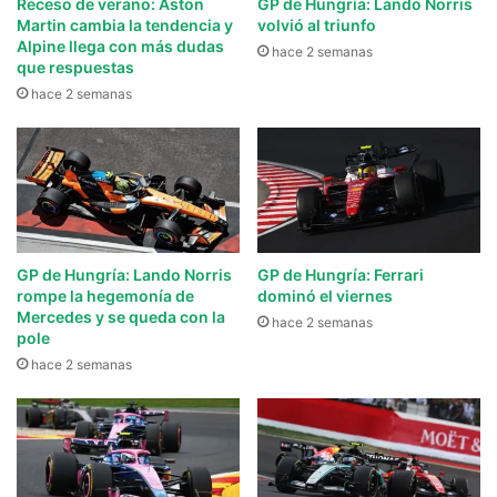
Receso de verano: Aston
GP de Hungría: Lando Norris
Martin cambia la tendencia y
volvió al triunfo
Alpine llega con más dudas
hace 2 semanas
que respuestas
hace 2 semanas
GP de Hungría: Lando Norris
GP de Hungría: Ferrari
rompe la hegemonía de
dominó el viernes
Mercedes y se queda con la
hace 2 semanas
pole
hace 2 semanas