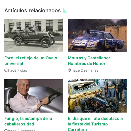
Artículos relacionados
Ford, el reflejo de un Ovalo
Mouras y Castellano:
universal
Hombres de Honor
hace 7 días
hace 2 semanas
Fangio, la estampa de la
El día que el luto desplazó a
caballerosidad
la fiesta del Turismo
Carretera
hace 3 semanas