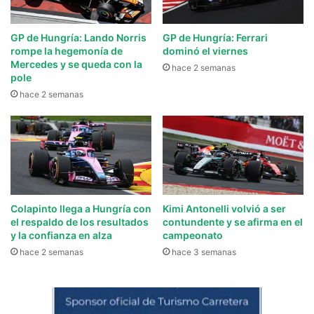
GP de Hungría: Lando Norris
GP de Hungría: Ferrari
rompe la hegemonía de
dominó el viernes
Mercedes y se queda con la
hace 2 semanas
pole
hace 2 semanas
Colapinto llega a Hungría con
Kimi Antonelli volvió a ser
el respaldo de los resultados
contundente y se afirma en el
y la confianza en alza
campeonato
hace 2 semanas
hace 3 semanas