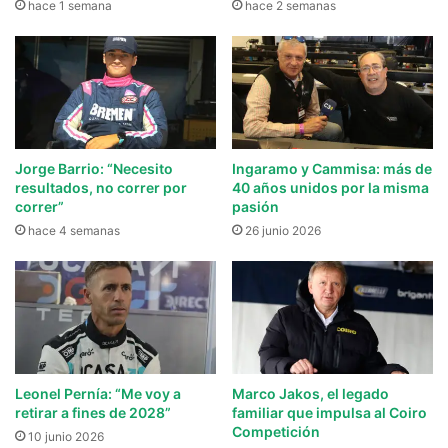
hace 1 semana
hace 2 semanas
Jorge Barrio: “Necesito
Ingaramo y Cammisa: más de
resultados, no correr por
40 años unidos por la misma
correr”
pasión
hace 4 semanas
26 junio 2026
Leonel Pernía: “Me voy a
Marco Jakos, el legado
retirar a fines de 2028”
familiar que impulsa al Coiro
Competición
10 junio 2026