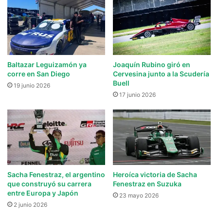
Baltazar Leguizamón ya
Joaquín Rubino giró en
corre en San Diego
Cervesina junto a la Scudería
Buell
19 junio 2026
17 junio 2026
Sacha Fenestraz, el argentino
Heroíca victoria de Sacha
que construyó su carrera
Fenestraz en Suzuka
entre Europa y Japón
23 mayo 2026
2 junio 2026