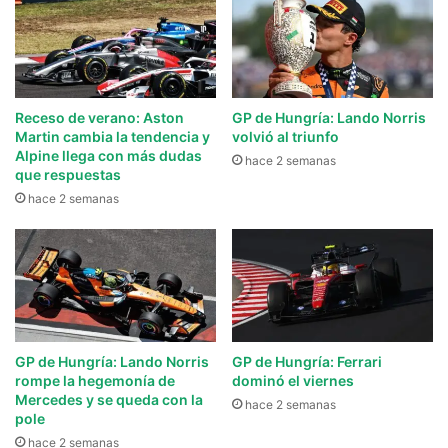
Receso de verano: Aston
GP de Hungría: Lando Norris
Martin cambia la tendencia y
volvió al triunfo
Alpine llega con más dudas
hace 2 semanas
que respuestas
hace 2 semanas
GP de Hungría: Lando Norris
GP de Hungría: Ferrari
rompe la hegemonía de
dominó el viernes
Mercedes y se queda con la
hace 2 semanas
pole
hace 2 semanas