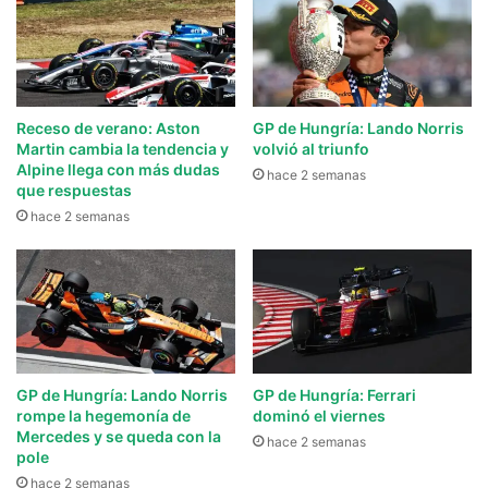
Receso de verano: Aston
GP de Hungría: Lando Norris
Martin cambia la tendencia y
volvió al triunfo
Alpine llega con más dudas
hace 2 semanas
que respuestas
hace 2 semanas
GP de Hungría: Lando Norris
GP de Hungría: Ferrari
rompe la hegemonía de
dominó el viernes
Mercedes y se queda con la
hace 2 semanas
pole
hace 2 semanas