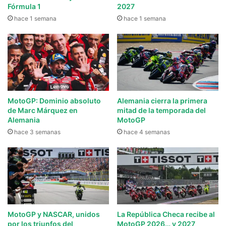
Fórmula 1
2027
hace 1 semana
hace 1 semana
MotoGP: Dominio absoluto
Alemania cierra la primera
de Marc Márquez en
mitad de la temporada del
Alemania
MotoGP
hace 3 semanas
hace 4 semanas
MotoGP y NASCAR, unidos
La República Checa recibe al
por los triunfos del
MotoGP 2026… y 2027