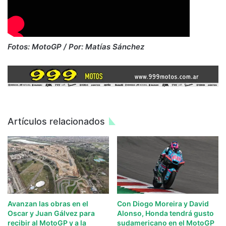
Fotos: MotoGP / Por: Matías Sánchez
Artículos relacionados
Avanzan las obras en el
Con Diogo Moreira y David
Oscar y Juan Gálvez para
Alonso, Honda tendrá gusto
recibir al MotoGP y a la
sudamericano en el MotoGP