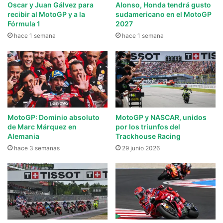
Oscar y Juan Gálvez para
Alonso, Honda tendrá gusto
recibir al MotoGP y a la
sudamericano en el MotoGP
Fórmula 1
2027
hace 1 semana
hace 1 semana
MotoGP: Dominio absoluto
MotoGP y NASCAR, unidos
de Marc Márquez en
por los triunfos del
Alemania
Trackhouse Racing
hace 3 semanas
29 junio 2026