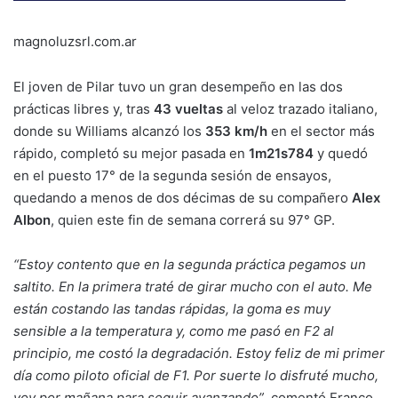
magnoluzsrl.com.ar
El joven de Pilar tuvo un gran desempeño en las dos
prácticas libres y, tras
43 vueltas
al veloz trazado italiano,
donde su Williams alcanzó los
353 km/h
en el sector más
rápido, completó su mejor pasada en
1m21s784
y quedó
en el puesto 17° de la segunda sesión de ensayos,
quedando a menos de dos décimas de su compañero
Alex
Albon
, quien este fin de semana correrá su 97° GP.
“Estoy contento que en la segunda práctica pegamos un
saltito. En la primera traté de girar mucho con el auto. Me
están costando las tandas rápidas, la goma es muy
sensible a la temperatura y, como me pasó en F2 al
principio, me costó la degradación. Estoy feliz de mi primer
día como piloto oficial de F1. Por suerte lo disfruté mucho,
voy por mañana para seguir avanzando”
, comentó Franco