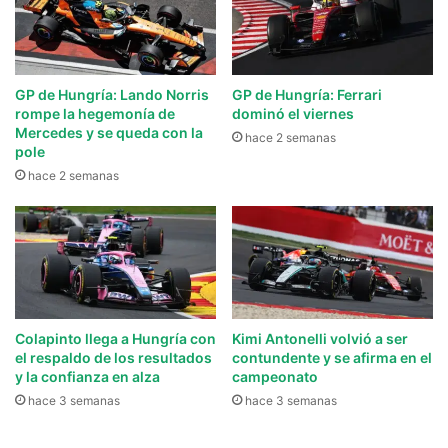
GP de Hungría: Lando Norris
GP de Hungría: Ferrari
rompe la hegemonía de
dominó el viernes
Mercedes y se queda con la
hace 2 semanas
pole
hace 2 semanas
Colapinto llega a Hungría con
Kimi Antonelli volvió a ser
el respaldo de los resultados
contundente y se afirma en el
y la confianza en alza
campeonato
hace 3 semanas
hace 3 semanas