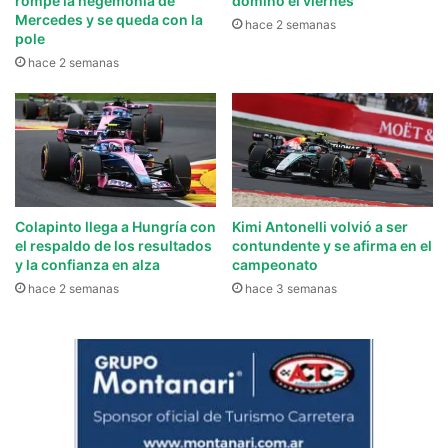
rompe la hegemonía de
dominó el viernes
Mercedes y se queda con la
hace 2 semanas
pole
hace 2 semanas
Colapinto llega a Hungría con
Kimi Antonelli volvió a ser
el respaldo de los resultados
contundente y se afirma en el
y la confianza en alza
campeonato
hace 2 semanas
hace 3 semanas