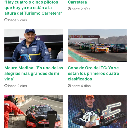
“Hay cuatro o cinco pilotos
Carretera
que hoy ya no están a la
hace 2 días
altura del Turismo Carretera”
hace 2 días
Mauro Medina: “Es una de las
Copa de Oro del TC: Ya se
alegrías más grandes de mi
están los primeros cuatro
vida”
clasificados
hace 2 días
hace 4 días