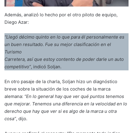
Además, analizó lo hecho por el otro piloto de equipo,
Diego Azar:
“Llegó décimo quinto en lo que para él personalmente es
un buen resultado. Fue su mejor clasificación en el
Turismo
Carretera, así que estoy contento de poder darle un auto
competitivo”
, indicó Soljan.
En otro pasaje de la charla, Soljan hizo un diagnóstico
breve sobre la situación de los coches de la marca
alemana:
“En lo general hay que ver qué puntos tenemos
que mejorar. Tenemos una diferencia en la velocidad en lo
derecho que hay que ver si es algo de la marca u otra
cosa”
, dijo.