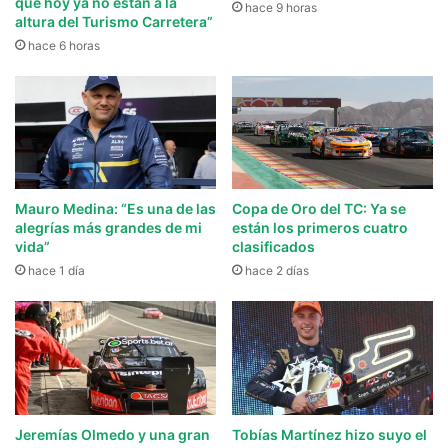
que hoy ya no están a la
hace 9 horas
altura del Turismo Carretera”
hace 6 horas
Mauro Medina: “Es una de las
Copa de Oro del TC: Ya se
alegrías más grandes de mi
están los primeros cuatro
vida”
clasificados
hace 1 día
hace 2 días
Jeremías Olmedo y una gran
Tobías Martínez hizo suyo el