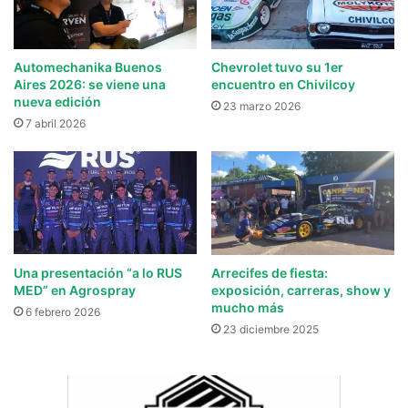
Automechanika Buenos
Chevrolet tuvo su 1er
Aires 2026: se viene una
encuentro en Chivilcoy
nueva edición
23 marzo 2026
7 abril 2026
Una presentación “a lo RUS
Arrecifes de fiesta:
MED” en Agrospray
exposición, carreras, show y
mucho más
6 febrero 2026
23 diciembre 2025