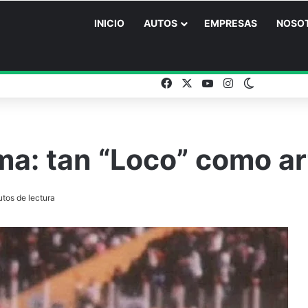
INICIO
AUTOS
EMPRESAS
NOSO
Facebook
X
YouTube
Instagram
Switch ski
ma: tan “Loco” como a
tos de lectura