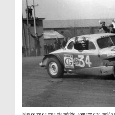
Muy cerca de este efeméride, aparece otro mojón q