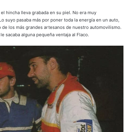
 el hincha lleva grabada en su piel. No era muy
o suyo pasaba más por poner toda la energía en un auto,
uno de los más grandes artesanos de nuestro automovilismo.
le sacaba alguna pequeña ventaja al Flaco.