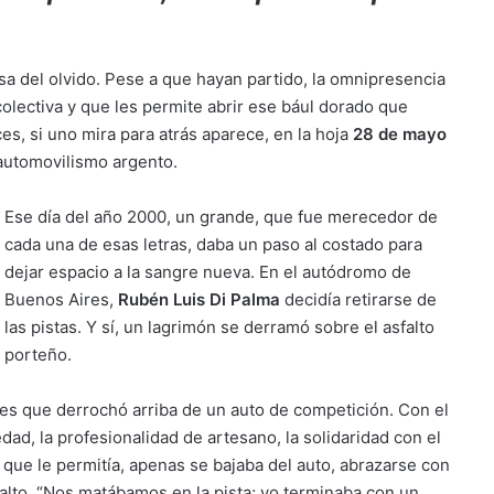
sa del olvido. Pese a que hayan partido, la omnipresencia
olectiva y que les permite abrir ese bául dorado que
s, si uno mira para atrás aparece, en la hoja
28 de mayo
 automovilismo argento.
Ese día del año 2000, un grande, que fue merecedor de
cada una de esas letras, daba un paso al costado para
dejar espacio a la sangre nueva. En el autódromo de
Buenos Aires,
Rubén Luis Di Palma
decidía retirarse de
las pistas. Y sí, un lagrimón se derramó sobre el asfalto
porteño.
es que derrochó arriba de un auto de competición. Con el
iedad, la profesionalidad de artesano, la solidaridad con el
 que le permitía, apenas se bajaba del auto, abrazarse con
alto. “Nos matábamos en la pista; yo terminaba con un