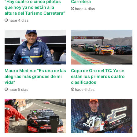
“Hay cuatro o cinco pilotos
Carretera
que hoy ya no están a la
hace 4 días
altura del Turismo Carretera”
hace 4 días
Mauro Medina: “Es una de las
Copa de Oro del TC: Ya se
alegrías más grandes de mi
están los primeros cuatro
vida”
clasificados
hace 5 días
hace 6 días