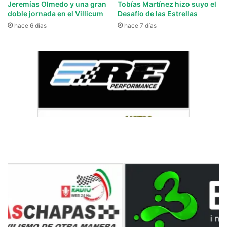
Jeremías Olmedo y una gran
Tobías Martínez hizo suyo el
doble jornada en el Villicum
Desafío de las Estrellas
hace 6 días
hace 7 días