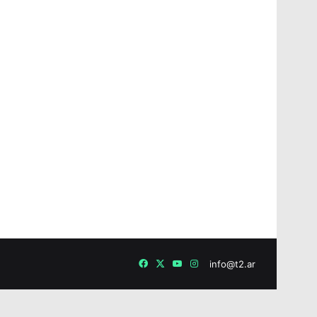
Facebook
X
YouTube
Instagram
info@t2.ar