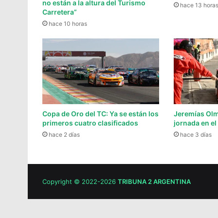
no están a la altura del Turismo
hace 13 hora
Carretera”
hace 10 horas
Copa de Oro del TC: Ya se están los
Jeremías Olm
primeros cuatro clasificados
jornada en el
hace 2 días
hace 3 días
Copyright © 2022-2026
TRIBUNA 2 ARGENTINA