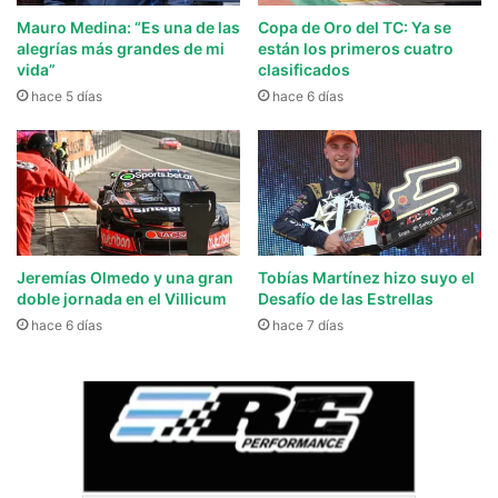
Mauro Medina: “Es una de las
Copa de Oro del TC: Ya se
alegrías más grandes de mi
están los primeros cuatro
vida”
clasificados
hace 5 días
hace 6 días
Jeremías Olmedo y una gran
Tobías Martínez hizo suyo el
doble jornada en el Villicum
Desafío de las Estrellas
hace 6 días
hace 7 días