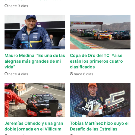
hace 3 días
Mauro Medina: “Es una de las
Copa de Oro del TC: Ya se
alegrías más grandes de mi
están los primeros cuatro
vida”
clasificados
hace 4 días
hace 6 días
Jeremías Olmedo y una gran
Tobías Martínez hizo suyo el
doble jornada en el Villicum
Desafío de las Estrellas