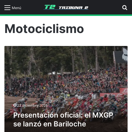
B
Menú
Motociclismo
P
r
e
s
e
n
t
a
c
i
22 diciembre 2025
ó
Presentación oficial: el MXGP
n
se lanzó en Bariloche
o
f