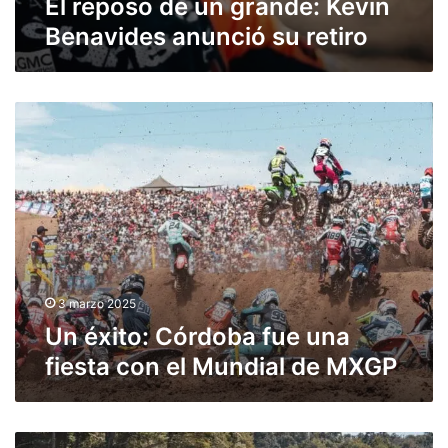
El reposo de un grande: Kevin
:
a
Benavides anunció su retiro
K
m
e
p
v
e
i
o
U
n
n
n
B
a
é
e
t
x
n
o
i
a
s
t
v
o
i
:
d
C
e
ó
s
3 marzo 2025
r
a
Un éxito: Córdoba fue una
d
n
fiesta con el Mundial de MXGP
o
u
b
n
a
c
f
i
A