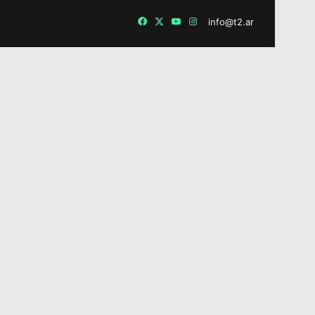
Facebook
X
YouTube
Instagram
info@t2.ar