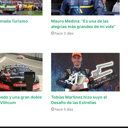
lamada Turismo
Mauro Medina: “Es una de las
alegrías más grandes de mi vida”
hace 3 días
edo y una gran doble
Tobías Martínez hizo suyo el
 Villicum
Desafío de las Estrellas
hace 5 días