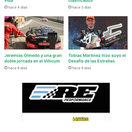
vida”
clasificados
hace 4 días
hace 5 días
Jeremías Olmedo y una gran
Tobías Martínez hizo suyo el
doble jornada en el Villicum
Desafío de las Estrellas
hace 6 días
hace 6 días