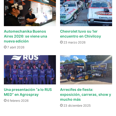
Automechanika Buenos
Chevrolet tuvo su 1er
Aires 2026: se viene una
encuentro en Chivilcoy
nueva edición
23 marzo 2026
7 abril 2026
Una presentación “a lo RUS
Arrecifes de fiesta:
MED” en Agrospray
exposición, carreras, show y
mucho más
6 febrero 2026
23 diciembre 2025