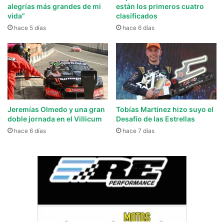
alegrías más grandes de mi
están los primeros cuatro
vida”
clasificados
hace 5 días
hace 6 días
Jeremías Olmedo y una gran
Tobías Martínez hizo suyo el
doble jornada en el Villicum
Desafío de las Estrellas
hace 6 días
hace 7 días