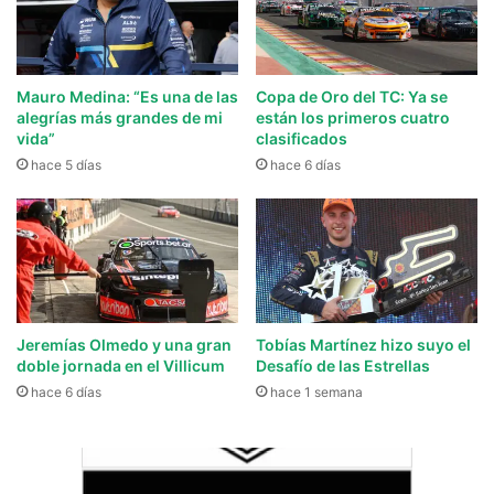
Mauro Medina: “Es una de las
Copa de Oro del TC: Ya se
alegrías más grandes de mi
están los primeros cuatro
vida”
clasificados
hace 5 días
hace 6 días
Jeremías Olmedo y una gran
Tobías Martínez hizo suyo el
doble jornada en el Villicum
Desafío de las Estrellas
hace 6 días
hace 1 semana