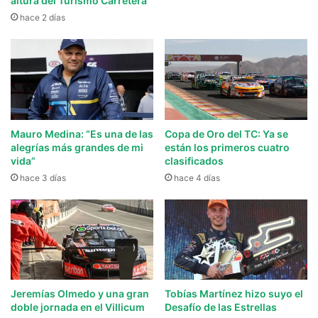
altura del Turismo Carretera”
hace 2 días
Mauro Medina: “Es una de las
Copa de Oro del TC: Ya se
alegrías más grandes de mi
están los primeros cuatro
vida”
clasificados
hace 3 días
hace 4 días
Jeremías Olmedo y una gran
Tobías Martínez hizo suyo el
doble jornada en el Villicum
Desafío de las Estrellas