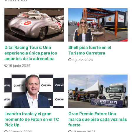
Dital Racing Tours: Una
Shell pisa fuerte en el
experiencia única para los
Turismo Carretera
amantes de la adrenalina
3 junio 2026
19 junio 2026
Leandro Iraola y el gran
Gran Premio Foton: Una
momento de Foton en el TC
marca que pisa cada vez más
Pick Up
fuerte
22 mayo 2026
12 mayo 2026