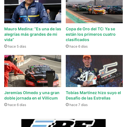
Mauro Medina: “Es una de las
Copa de Oro del TC: Ya se
alegrías más grandes de mi
están los primeros cuatro
vida”
clasificados
hace 5 días
hace 6 días
Jeremías Olmedo y una gran
Tobías Martínez hizo suyo el
doble jornada en el Villicum
Desafío de las Estrellas
hace 6 días
hace 7 días