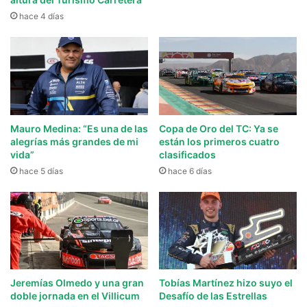
hace 4 días
Mauro Medina: “Es una de las
Copa de Oro del TC: Ya se
alegrías más grandes de mi
están los primeros cuatro
vida”
clasificados
hace 5 días
hace 6 días
Jeremías Olmedo y una gran
Tobías Martínez hizo suyo el
doble jornada en el Villicum
Desafío de las Estrellas