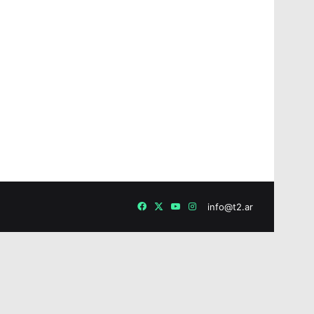
Facebook
X
YouTube
Instagram
info@t2.ar