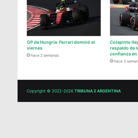
GP de Hungría: Ferrari dominó el
Colapinto lle
viernes
respaldo de l
confianza en 
hace 2 semanas
hace 3 sema
Copyright © 2022-2026
TRIBUNA 2 ARGENTINA