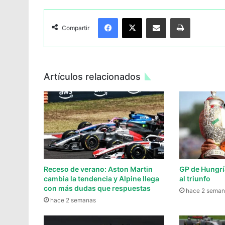
Facebook
X
Compartir por Email
Imprimir
Compartir
Artículos relacionados
Receso de verano: Aston Martin
GP de Hungrí
cambia la tendencia y Alpine llega
al triunfo
con más dudas que respuestas
hace 2 seman
hace 2 semanas