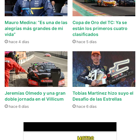
Mauro Medina: “Es una de las
Copa de Oro del TC: Ya se
alegrías más grandes de mi
están los primeros cuatro
vida”
clasificados
hace 4 días
hace 5 días
Jeremías Olmedo y una gran
Tobías Martínez hizo suyo el
doble jornada en el Villicum
Desafío de las Estrellas
hace 6 días
hace 6 días