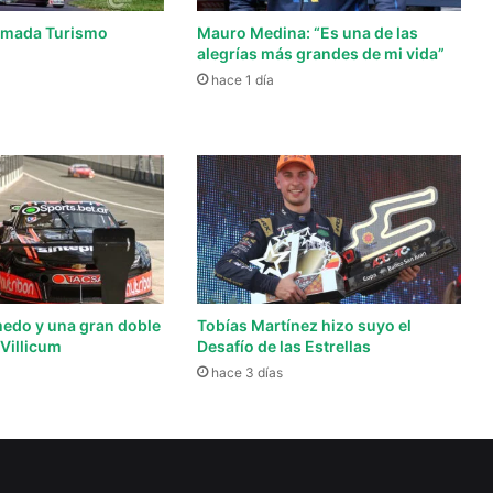
lamada Turismo
Mauro Medina: “Es una de las
alegrías más grandes de mi vida”
hace 1 día
edo y una gran doble
Tobías Martínez hizo suyo el
 Villicum
Desafío de las Estrellas
hace 3 días