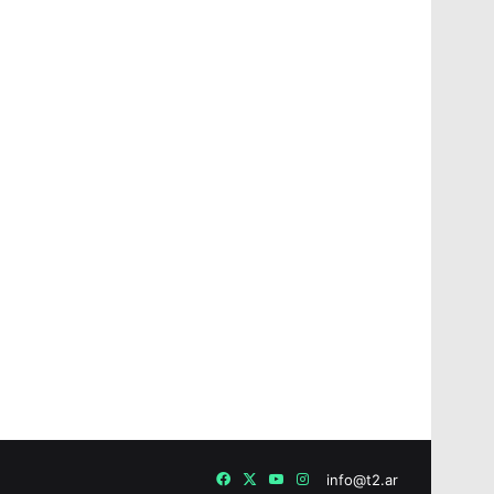
Facebook
X
YouTube
Instagram
info@t2.ar