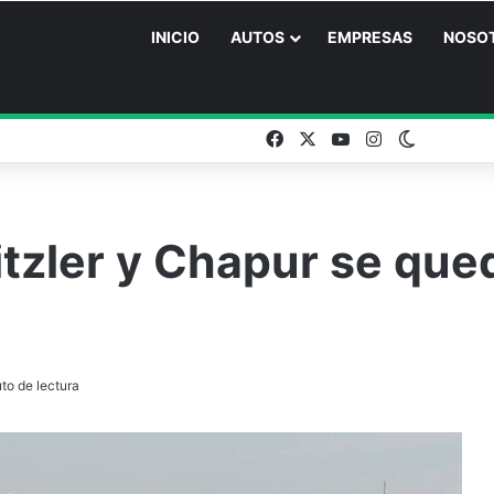
INICIO
AUTOS
EMPRESAS
NOSO
Facebook
X
YouTube
Instagram
Switch sk
itzler y Chapur se que
to de lectura