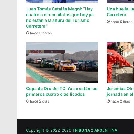
Juan Tomás Catalán Magni: “Hay
Una huella l
cuatro o cinco pilotos que hoy ya
Carretera
no están a la altura del Turismo
hace 5 horas
Carretera”
hace 3 horas
Copa de Oro del TC: Ya se están los
Jeremías Olm
primeros cuatro clasificados
jornada en el
hace 2 días
hace 2 días
Copyright © 2022-2026
TRIBUNA 2 ARGENTINA