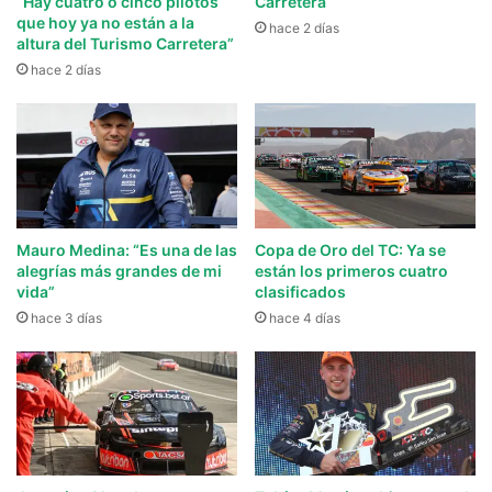
“Hay cuatro o cinco pilotos
Carretera
que hoy ya no están a la
hace 2 días
altura del Turismo Carretera”
hace 2 días
Mauro Medina: “Es una de las
Copa de Oro del TC: Ya se
alegrías más grandes de mi
están los primeros cuatro
vida”
clasificados
hace 3 días
hace 4 días