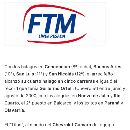
Con los halagos en
Concepción
(8ª fecha),
Buenos Aires
(10ª),
San Luis
(11ª) y
San Nicolás
(12ª), el arrecifeño
alcanzó
su cuarto halago en cinco carreras
e igualó el
récord que tenía
Guillermo Ortelli
(Chevrolet) entre junio y
agosto de 2000, con las alegrías en
Nueve de Julio
y
Río
Cuarto
, el 2° puesto en Balcarce, y los éxitos en
Paraná
y
Olavarría
.
El “Titán”, al mando del
Chevrolet Camaro
del equipo