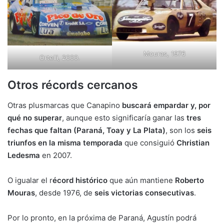
Mouras, 1976
Ortelli, 2000.
Otros récords cercanos
Otras plusmarcas que Canapino
buscará empardar y, por
qué no superar
, aunque esto significaría ganar las
tres
fechas que faltan (Paraná, Toay y La Plata)
, son los
seis
triunfos en la misma temporada
que consiguió
Christian
Ledesma
en 2007.
O igualar el r
écord histórico
que aún mantiene
Roberto
Mouras
, desde 1976, de
seis victorias consecutivas
.
Por lo pronto, en la próxima de Paraná, Agustín podrá