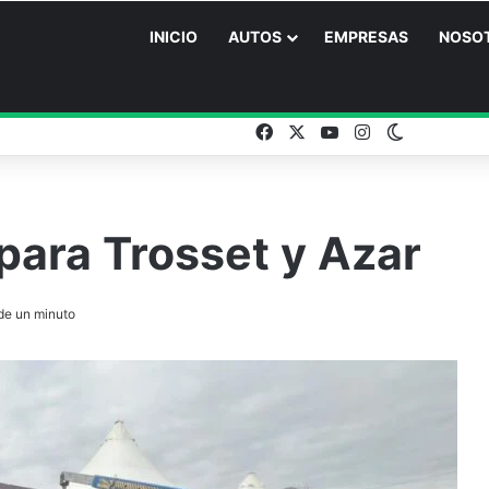
INICIO
AUTOS
EMPRESAS
NOSO
Facebook
X
YouTube
Instagram
Switch ski
para Trosset y Azar
e un minuto