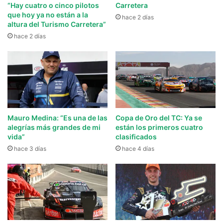
“Hay cuatro o cinco pilotos
Carretera
que hoy ya no están a la
hace 2 días
altura del Turismo Carretera”
hace 2 días
Mauro Medina: “Es una de las
Copa de Oro del TC: Ya se
alegrías más grandes de mi
están los primeros cuatro
vida”
clasificados
hace 3 días
hace 4 días