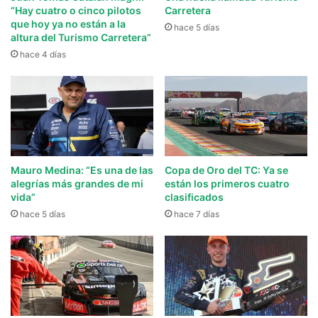
“Hay cuatro o cinco pilotos
Carretera
que hoy ya no están a la
hace 5 días
altura del Turismo Carretera”
hace 4 días
Mauro Medina: “Es una de las
Copa de Oro del TC: Ya se
alegrías más grandes de mi
están los primeros cuatro
vida”
clasificados
hace 5 días
hace 7 días