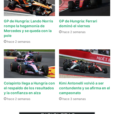
GP de Hungría: Lando Norris
GP de Hungría: Ferrari
rompe la hegemonía de
dominó el viernes
Mercedes y se queda con la
hace 2 semanas
pole
hace 2 semanas
Colapinto llega a Hungría con
Kimi Antonelli volvió a ser
el respaldo de los resultados
contundente y se afirma en el
y la confianza en alza
campeonato
hace 2 semanas
hace 3 semanas