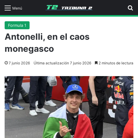
B
Menú
Formula 1
Antonelli, en el caos
monegasco
7 junio 2026
Última actualización 7 junio 2026
2 minutos de lectura