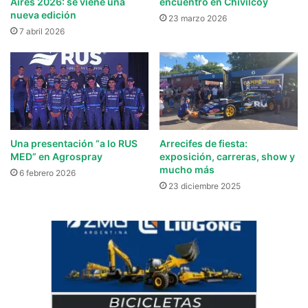
Aires 2026: se viene una
encuentro en Chivilcoy
nueva edición
23 marzo 2026
7 abril 2026
Una presentación “a lo RUS
Arrecifes de fiesta:
MED” en Agrospray
exposición, carreras, show y
mucho más
6 febrero 2026
23 diciembre 2025