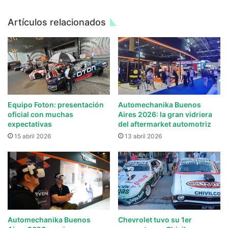
Artículos relacionados
Equipo Foton: presentación
Automechanika Buenos
oficial con muchas
Aires 2026: la gran vidriera
expectativas
del aftermarket automotriz
15 abril 2026
13 abril 2026
Automechanika Buenos
Chevrolet tuvo su 1er