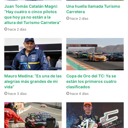
Juan Tomás Catalán Magni:
Una huella llamada Turismo
“Hay cuatro o cinco pilotos
Carretera
que hoy ya no están a la
hace 2 días
altura del Turismo Carretera”
hace 2 días
Mauro Medina: “Es una de las
Copa de Oro del TC: Ya se
alegrías más grandes de mi
están los primeros cuatro
vida”
clasificados
hace 3 días
hace 4 días