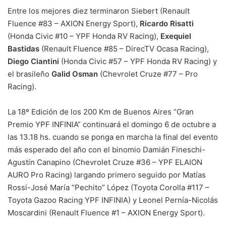
Entre los mejores diez terminaron Siebert (Renault
Fluence #83 – AXION Energy Sport),
Ricardo Risatti
(Honda Civic #10 – YPF Honda RV Racing),
Exequiel
Bastidas
(Renault Fluence #85 – DirecTV Ocasa Racing),
Diego Ciantini
(Honda Civic #57 – YPF Honda RV Racing) y
el brasileño
Galid Osman
(Chevrolet Cruze #77 – Pro
Racing).
La 18º Edición de los 200 Km de Buenos Aires “Gran
Premio YPF INFINIA” continuará el domingo 6 de octubre a
las 13.18 hs. cuando se ponga en marcha la final del evento
más esperado del año con el binomio Damián Fineschi-
Agustín Canapino (Chevrolet Cruze #36 – YPF ELAION
AURO Pro Racing) largando primero seguido por Matías
Rossi-José María “Pechito” López (Toyota Corolla #117 –
Toyota Gazoo Racing YPF INFINIA) y Leonel Pernía-Nicolás
Moscardini (Renault Fluence #1 – AXION Energy Sport).