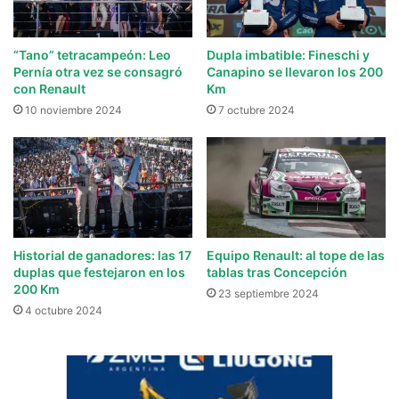
“Tano” tetracampeón: Leo
Dupla imbatible: Fineschi y
Pernía otra vez se consagró
Canapino se llevaron los 200
con Renault
Km
10 noviembre 2024
7 octubre 2024
Historial de ganadores: las 17
Equipo Renault: al tope de las
duplas que festejaron en los
tablas tras Concepción
200 Km
23 septiembre 2024
4 octubre 2024