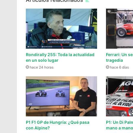
Rondirally 255: Toda la actualidad
Ferrari: Un s
en un solo lugar
tragedia
hace 24 horas
hace 6 días
P1 F1 GP de Hungría: ¿Qué pasa
P1: Un Di Pal
con Alpine?
mano a man