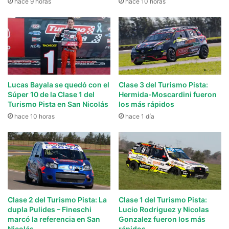
hace 9 horas
hace 10 horas
Lucas Bayala se quedó con el
Clase 3 del Turismo Pista:
Súper 10 de la Clase 1 del
Hermida-Moscardini fueron
Turismo Pista en San Nicolás
los más rápidos
hace 10 horas
hace 1 día
Clase 2 del Turismo Pista: La
Clase 1 del Turismo Pista:
dupla Pulides – Fineschi
Lucio Rodriguez y Nicolas
marcó la referencia en San
Gonzalez fueron los más
Nicolás
rápidos