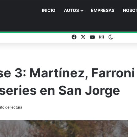
INICIO
AUTOS
EMPRESAS
NOSO
Facebook
X
YouTube
Instagram
Switch ski
e 3: Martínez, Farroni
series en San Jorge
to de lectura