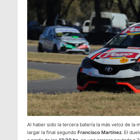
Al haber sido la tercera batería la más veloz de la
largar la final segundo
Francisco Martínez
. El due