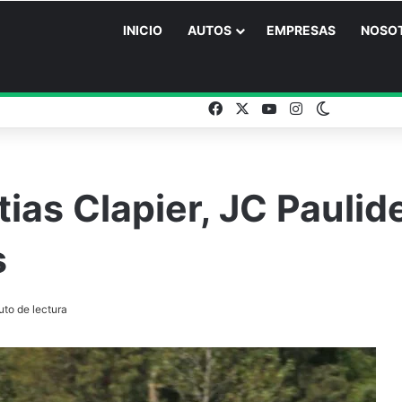
INICIO
AUTOS
EMPRESAS
NOSO
Facebook
X
YouTube
Instagram
Switch ski
ias Clapier, JC Paulid
s
uto de lectura