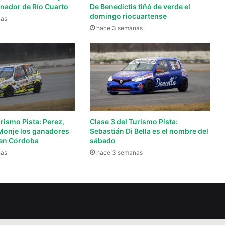
nador de Río Cuarto
De Benedictis tiñó de verde el
domingo riocuartense
nas
hace 3 semanas
urismo Pista: Perez,
Clase 3 del Turismo Pista:
Monje los ganadores
Sebastián Di Bella es el nombre del
 en Córdoba
sábado
nas
hace 3 semanas