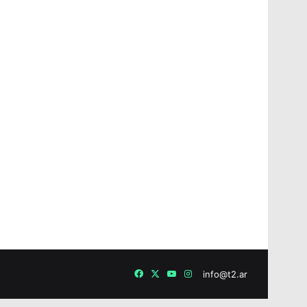
Facebook
X
YouTube
Instagram
info@t2.ar