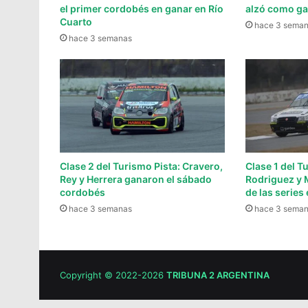
el primer cordobés en ganar en Río
alzó como ga
Cuarto
hace 3 sema
hace 3 semanas
Clase 2 del Turismo Pista: Cravero,
Clase 1 del T
Rey y Herrera ganaron el sábado
Rodriguez y 
cordobés
de las series
hace 3 semanas
hace 3 sema
Copyright © 2022-2026
TRIBUNA 2 ARGENTINA