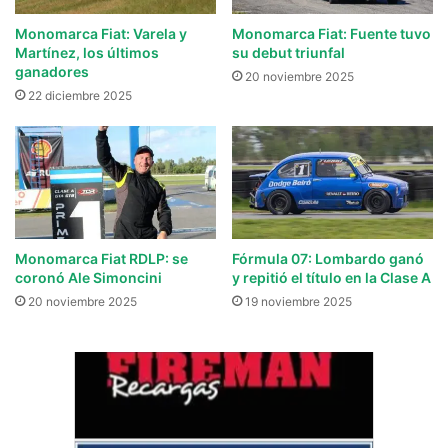
Monomarca Fiat: Varela y
Monomarca Fiat: Fuente tuvo
Martínez, los últimos
su debut triunfal
ganadores
20 noviembre 2025
22 diciembre 2025
Monomarca Fiat RDLP: se
Fórmula 07: Lombardo ganó
coronó Ale Simoncini
y repitió el título en la Clase A
20 noviembre 2025
19 noviembre 2025