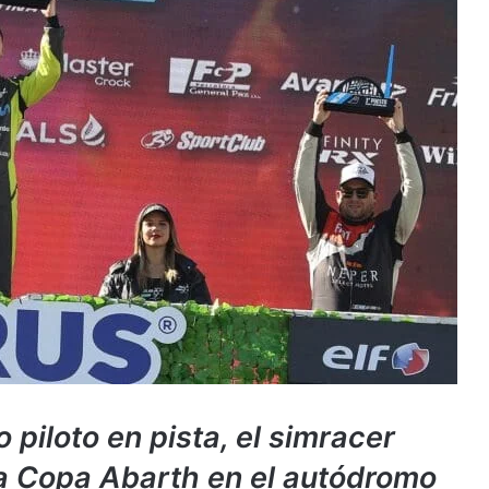
piloto en pista, el simracer
a Copa Abarth en el autódromo